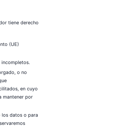
edor tiene derecho
ento (UE)
o incompletos.
torgado, o no
que
ilitados, en cuyo
a mantener por
e los datos o para
nservaremos