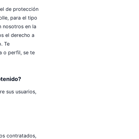
vel de protección
le, para el tipo
n nosotros en la
s el derecho a
o. Te
o perfil, se te
btenido?
re sus usuarios,
ios contratados,