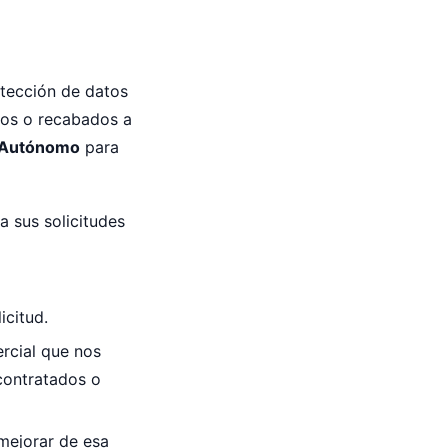
otección de datos
idos o recabados a
e Autónomo
para
 a sus solicitudes
icitud.
ercial que nos
 contratados o
 mejorar de esa