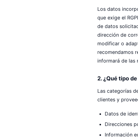
Los datos incorpo
que exige el RGPD
de datos solicita
dirección de cor
modificar o adapt
recomendamos revi
informará de las 
2. ¿Qué tipo d
Las categorías d
clientes y provee
Datos de iden
Direcciones po
Información e